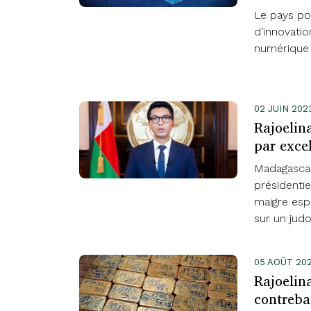
Le pays po
d’innovatio
numérique 
02 JUIN 202
Rajoelin
par exce
Madagascar
présidenti
maigre esp
sur un judo
05 AOÛT 202
Rajoelina
contreb