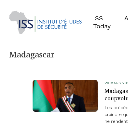
ISS
A
Today
Madagascar
20 MARS 20
Madagasc
coupvolu
Les précéd
craindre qu
ne rendent