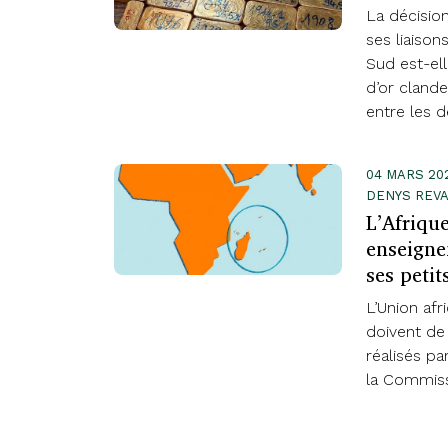
La décisio
ses liaison
Sud est-el
d’or clande
entre les 
04 MARS 20
DENYS REV
L’Afrique
enseigne
ses petit
L’Union afri
doivent de
réalisés pa
la Commiss