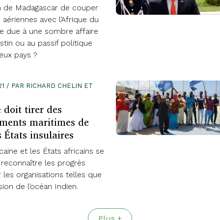
n de Madagascar de couper
s aériennes avec l’Afrique du
le due à une sombre affaire
stin ou au passif politique
deux pays ?
21 / PAR RICHARD CHELIN ET
A
 doit tirer des
ments maritimes de
s États insulaires
caine et les États africains se
 reconnaître les progrès
r les organisations telles que
ion de l’océan Indien.
Plus +