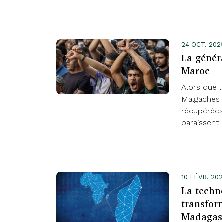
24 OCT. 202
La généra
Maroc
Alors que 
Malgaches 
récupérées
paraissent,
10 FÉVR. 2
La techn
transfor
Madagas