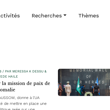
ctivités
Recherches
Thèmes
26 / PAR MERESSA K DESSU &
EDE HAILE
 la mission de paix de
Somalie
l'AUSSOM, donne à l'UA
ité de mettre en place une
itique axée sur une