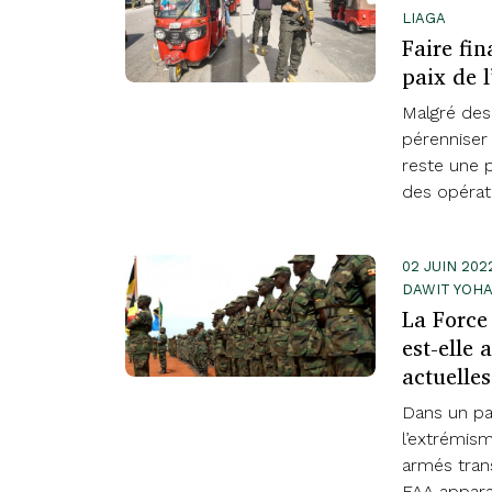
LIAGA
Faire fin
paix de 
Malgré des 
pérenniser 
reste une p
des opérati
02 JUIN 202
DAWIT YOH
La Force 
est-elle
actuelles
Dans un pa
l’extrémis
armés trans
FAA apparaî