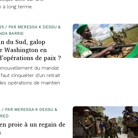
on à long terme.
025 / PAR MERESSA K DESSU &
NDA BARRIE
n du Sud, galop
de Washington en
d’opérations de paix ?
renouvellement du mandat
 faut s’inquiéter d’un retrait
des opérations de maintien
4 / PAR MERESSA K DESSU &
ARED
 en proie à un regain de
s