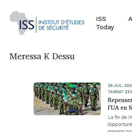
ISS
A
Today
Meressa K Dessu
29 JUIL. 20
TAMRAT ZEY
Repenser
l'UA en 
La fin de 
l’opportun
mission pol