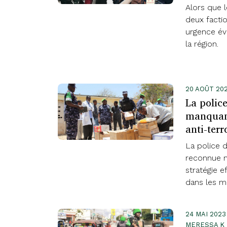
Alors que 
deux factio
urgence évi
la région.
20 AOÛT 20
La police
manquant
anti-terr
La police d
reconnue 
stratégie e
dans les mi
24 MAI 202
MERESSA K