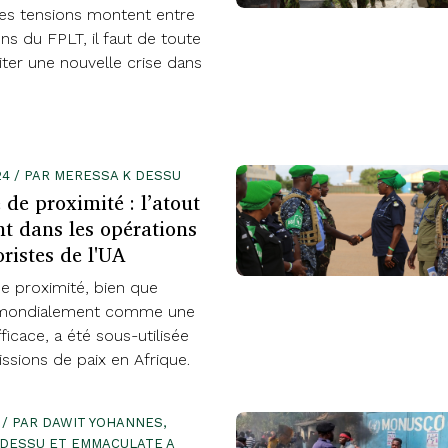
les tensions montent entre
ns du FPLT, il faut de toute
ter une nouvelle crise dans
24 / PAR MERESSA K DESSU
 de proximité : l’atout
 dans les opérations
oristes de l'UA
e proximité, bien que
mondialement comme une
fficace, a été sous-utilisée
ssions de paix en Afrique.
3 / PAR DAWIT YOHANNES,
 DESSU ET EMMACULATE A