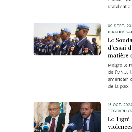
stabilisati
09 SEPT. 2
IBRAHIM SA
Le Souda
d’essai 
matière 
Malgré le 
de l’ONU, il
américain 
de la paix.
16 OCT. 202
TEGBARU Y
Le Tigré
violence