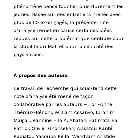
phénomène censé toucher plus durement les
jeunes. Basée sur des entretiens menés avec
plus de 60 ex-engagés, la présente note
d’analyse remet en cause certaines idées
reçues sur cette problématique centrale pour
la stabilité du Mali et pour la sécurité des
pays voisins.
À propos des auteurs
Le travail de recherche qui sous-tend cette
note d’analyse
ét
é
men
é
de façon
collaborative par les auteurs – Lori-Anne
Th
é
roux-B
é
noni, William Assanvo, Ibrahim
Maïga, Jeannine Ella A. Abatan, Fatimata Ba,
Patrick Olivier Gnonsekan, Aïssatou Kant
é
,
Kadiatou Yacouba Keïta, Wendyam Aristide