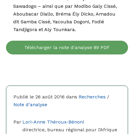
Sawadogo – ainsi que par Modibo Galy Ciss
é
,
Aboubacar Diallo, Br
é
ma Ély Dicko, Amadou
dit Samba Ciss
é
, Yacouba Dogoni, Fodi
é
Tandjigora et Aly Tounkara.
Télécharger la note d'analyse 89 PDF
Publié le 26 août 2016 dans
Recherches
/
Note d'analyse
Par
Lori-Anne Théroux-Bénoni
directrice, bureau régional pour l’Afrique