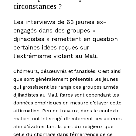
circonstances ?
Les interviews de 63 jeunes ex-
engagés dans des groupes «
djihadistes » remettent en question
certaines idées reçues sur
l'extrémisme violent au Mali.
Chômeurs, désœuvrés et fanatisés. C’est ainsi
que sont généralement pr
é
sent
é
s les jeunes
qui grossissent les rangs des groupes arm
é
s
djihadistes au Mali. Rares sont cependant les
donn
é
es empiriques en mesure d’
é
tayer cette
affirmation. Peu de travaux, dans le contexte
malien, ont interrogé directement ces acteurs
afin d’évaluer tant la part du religieux que
celle du chômage dans l’émergence de ce