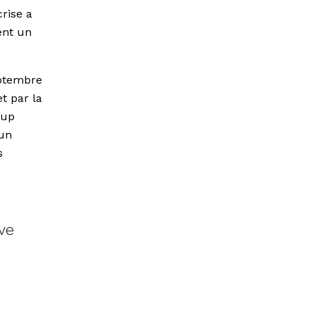
rise a
ent un
eptembre
t par la
oup
 un
s
ve