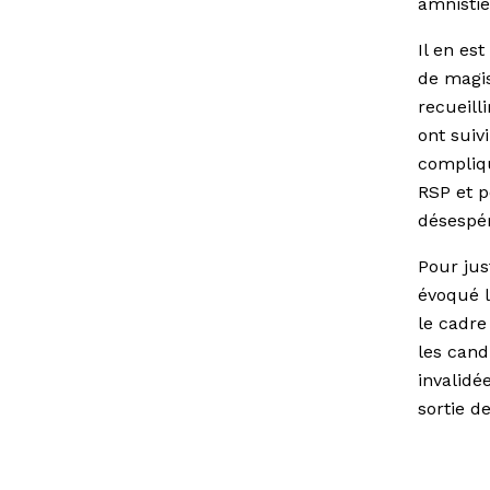
amnistie
Il en es
de magis
recueill
ont suiv
compliqu
RSP et p
désespé
Pour jus
évoqué l
le cadre
les cand
invalidé
sortie d