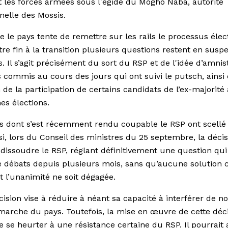
t les forces armées sous l'égide du Mogho Naba, autorité
nnelle des Mossis.
e le pays tente de remettre sur les rails le processus élec
tre fin à la transition plusieurs questions restent en susp
s. Il s’agit précisément du sort du RSP et de l'idée d’amnis
s commis au cours des jours qui ont suivi le putsch, ainsi
 de la participation de certains candidats de l’ex-majorité
es élections.
s dont s’est récemment rendu coupable le RSP ont scellé
nsi, lors du Conseil des ministres du 25 septembre, la décis
 dissoudre le RSP, réglant définitivement une question qui 
de débats depuis plusieurs mois, sans qu’aucune solution 
nt l’unanimité ne soit dégagée.
cision vise à réduire à néant sa capacité à interférer de 
marche du pays. Toutefois, la mise en œuvre de cette déc
e se heurter à une résistance certaine du RSP. Il pourrait 