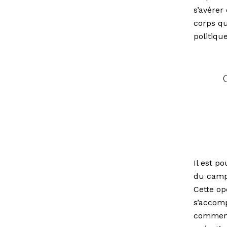
s’avérer 
corps qu
politiqu
Il est p
du camp 
Cette op
s’accomp
commencé