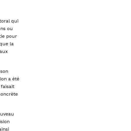
toral qui
ens ou
tie pour
 que la
 aux
 son
ion a été
faisait
concrète
nouveau
ision
ainsi