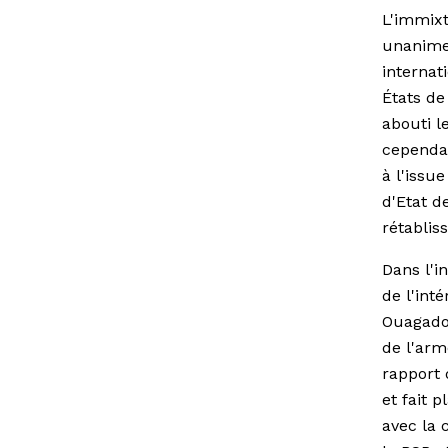
L'immixt
unanime
internat
États de
abouti l
cependan
à l'issu
d'Etat d
rétablis
Dans l'i
de l'int
Ouagadou
de l'arm
rapport 
et fait 
avec la 