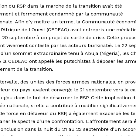
ion du RSP dans la marche de la transition avait été
ment et fermement condamné par la communauté
ionale. Afin d'y mettre un terme, la Communauté économ
 l’Afrique de l'Ouest (CEDEAO) avait entrepris une médiati
e 20 septembre à un projet de sortie de crise. Cette propos
t vivement contesté par les acteurs burkinabè. Le 22 se
e d'un sommet extraordinaire tenu à Abuja (Nigeria), les C
e la CEDEAO ont appelé les putschistes à déposer les arm
sement de la transition.
ntervalle, des unités des forces armées nationales, en pro
érieur du pays, avaient convergé le 21 septembre vers la ca
gou dans le but de désarmer le RSP. Cette implication d
ée nationale, si elle a contribué à modifier significativeme
de force en défaveur du RSP, a également exacerbé les te
planer le spectre d'une confrontation. L'affrontement sera é
conclusion dans la nuit du 21 au 22 septembre d'un accor