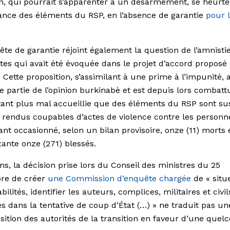
n, qui pourrait s’apparenter à un désarmement, se heurte
tance des éléments du RSP, en l’absence de garantie
pour 
.
ête de garantie réjoint également la question de l’amnisti
tes qui avait été évoquée dans le projet d’accord proposé 
Cette proposition, s’assimilant à une prime à l’impunité, 
e partie de l’opinion burkinabè et est depuis lors combatt
tant plus mal accueillie que des éléments du RSP sont su
e rendus coupables d’actes de violence contre les personne
ant occasionné, selon un bilan provisoire, onze (11) morts
xante onze (271) blessés.
ns, la décision prise lors du Conseil des ministres du 25
re de créer
une Commission d’enquête chargée
de « situ
ilités, identifier les auteurs, complices, militaires et civil
s dans la tentative de coup d’État (…) »
ne traduit pas un
sition des autorités de la transition en faveur d’une que