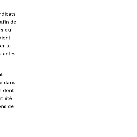
ndicats
afin de
rs qui
aient
er le
s actes
nt
me dans
s dont
nt été
ions de