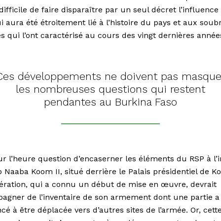
difficile de faire disparaître par un seul décret l’influence
i aura été étroitement lié à l’histoire du pays et aux soub
es qui l’ont caractérisé au cours des vingt dernières année
Ces développements ne doivent pas masque
les nombreuses questions qui restent
pendantes au Burkina Faso
our l’heure question d’encaserner les éléments du RSP à l’i
Naaba Koom II, situé derrière le Palais présidentiel de K
ération, qui a connu un début de mise en œuvre, devrait
agner de l’inventaire de son armement dont une partie a
 à être déplacée vers d’autres sites de l’armée. Or, cett