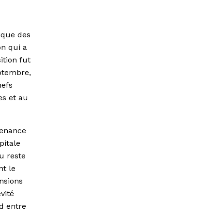
ique des
on qui a
ition fut
ptembre,
hefs
es et au
venance
pitale
u reste
nt le
nsions
vité
d entre