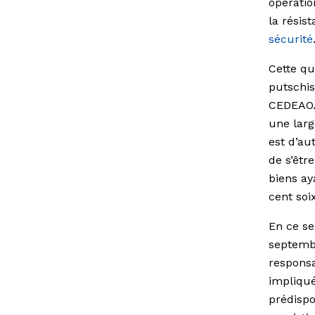
opératio
la résis
sécurité
Cette qu
putschis
CEDEAO. 
une larg
est d’au
de s’êtr
biens ay
cent soi
En ce se
septemb
responsab
impliqué
prédispo