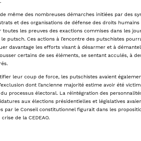
.
t de même des nombreuses démarches initiées par des sy
trats et des organisations de défense des droits humains 
ir toutes les preuves des exactions commises dans les jou
i le putsch. Ces actions à l’encontre des putschistes pourr
er davantage les efforts visant à désarmer et à démantel
ousser certains de ses éléments, se sentant acculés, à de
rés.
tifier leur coup de force, les putschistes avaient égaleme
’exclusion dont l’ancienne majorité estime avoir été victi
 du processus électoral. La réintégration des personnalité
idatures aux élections présidentielles et législatives avaie
es par le Conseil constitutionnel figurait dans les proposit
e crise de la CEDEAO.