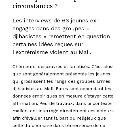
circonstances ?
Les interviews de 63 jeunes ex-
engagés dans des groupes «
djihadistes » remettent en question
certaines idées reçues sur
l'extrémisme violent au Mali.
Chômeurs, désœuvrés et fanatisés. C’est ainsi
que sont généralement pr
é
sent
é
s les jeunes
qui grossissent les rangs des groupes arm
é
s
djihadistes au Mali. Rares sont cependant les
donn
é
es empiriques en mesure d’
é
tayer cette
affirmation. Peu de travaux, dans le contexte
malien, ont interrogé directement ces acteurs
afin d’évaluer tant la part du religieux que
celle du chômage dans l’émergence de ce