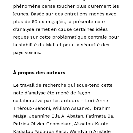
phénomène censé toucher plus durement les
jeunes. Basée sur des entretiens menés avec
plus de 60 ex-engagés, la présente note
d’analyse remet en cause certaines idées
reçues sur cette problématique centrale pour
la stabilité du Mali et pour la sécurité des
pays voisins.
À propos des auteurs
Le travail de recherche qui sous-tend cette
note d’analyse
ét
é
men
é
de façon
collaborative par les auteurs – Lori-Anne
Th
é
roux-B
é
noni, William Assanvo, Ibrahim
Maïga, Jeannine Ella A. Abatan, Fatimata Ba,
Patrick Olivier Gnonsekan, Aïssatou Kant
é
,
Kadiatou Yacouba Keïta, Wendyam Aristide