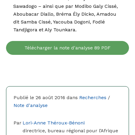
Sawadogo – ainsi que par Modibo Galy Ciss
é
,
Aboubacar Diallo, Br
é
ma Ély Dicko, Amadou
dit Samba Ciss
é
, Yacouba Dogoni, Fodi
é
Tandjigora et Aly Tounkara.
Télécharger la note d'analyse 89 PDF
Publié le 26 août 2016 dans
Recherches
/
Note d'analyse
Par
Lori-Anne Théroux-Bénoni
directrice, bureau régional pour l’Afrique