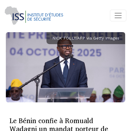
NICK FOLLY/AFP via Getty Images
Le Bénin confie à Romuald
Wadagni un mandat porteur de