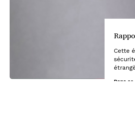
Rappor
Cette é
sécurit
étrangè
Dans ce
Cultiver 
Publié le 01 décembre 2024
La politi
dans
Recherches
/
Rapport sur
continen
le Conseil de paix et de sécurité
Le somme
Par
PSC Report