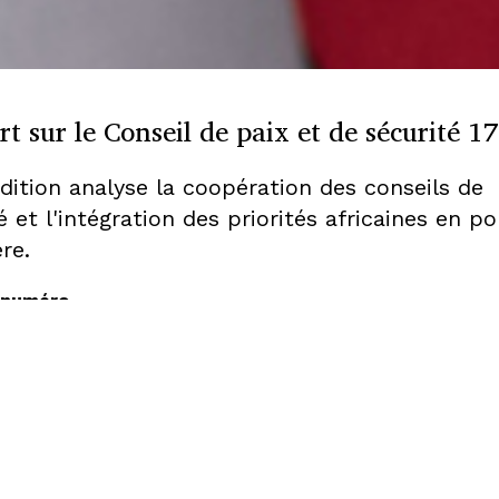
t sur le Conseil de paix et de sécurité 1
dition analyse la coopération des conseils de
é et l'intégration des priorités africaines en po
re.
 numéro
un terrain d’entente sur le climat, la paix et la sécurité
que étrangère de l’Afrique doit se concentrer sur les beso
t
t du G20 répond à la plupart des attentes de l’Union afr