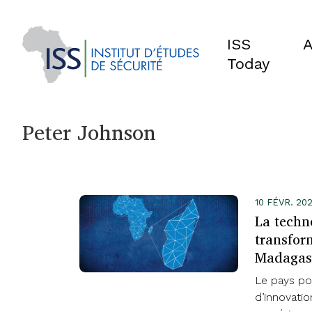
ISS
A
Today
Peter Johnson
10 FÉVR. 2
La techn
transfor
Madagas
Le pays po
d’innovatio